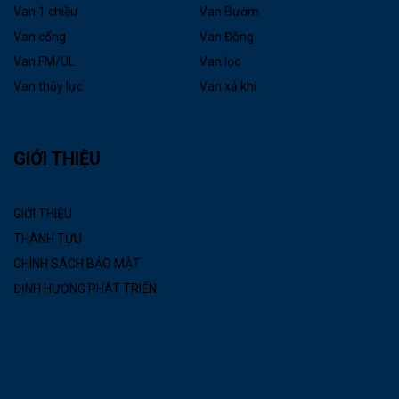
Van 1 chiều
Van Bướm
Van cổng
Van Đồng
Van FM/UL
Van lọc
Van thủy lực
Van xả khí
GIỚI THIỆU
GIỚI THIỆU
THÀNH TỰU
CHÍNH SÁCH BẢO MẬT
ĐỊNH HƯỚNG PHÁT TRIỂN