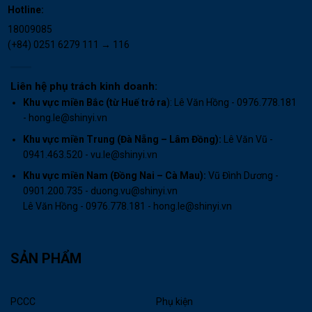
Hotline:
18009085
(+84) 0251 6279 111 → 116
Liên hệ phụ trách kinh doanh:
Khu vực miền Bắc (từ Huế trở ra
): Lê Văn Hồng - 0976.778.181
- hong.le@shinyi.vn
Khu vực miền Trung (Đà Nẵng – Lâm Đồng):
Lê Văn Vũ -
0941.463.520 - vu.le@shinyi.vn
Khu vực miền Nam (Đồng Nai – Cà Mau)
:
Vũ Đình Dương -
0901.200.735 - duong.vu@shinyi.vn
Lê Văn Hồng - 0976.778.181 - hong.le@shinyi.vn
SẢN PHẨM
PCCC
Phụ kiện