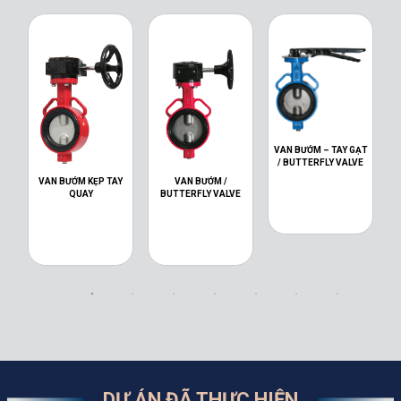
VAN BƯỚM – TAY GẠT
/ BUTTERFLY VALVE
VAN BƯỚM KẸP TAY
VAN BƯỚM /
QUAY
BUTTERFLY VALVE
DỰ ÁN ĐÃ THỰC HIỆN