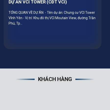
DỰ ÁN VCI TOWER (CĐT VCI)
đáo và chất lượng cao cho các dự án
tiêu biểu trên khắp Việt Nam, góp
phần vào sự phát triển bền vững của
TỔNG QUAN VỀ DỰ ÁN - Tên dự án: Chung cư VCI Tower
các ngành công nghiệp...
Vĩnh Yên - Vị trí: Khu đô thị VCI Moutain View, đường Trần
Phú, Tp...
KHÁCH HÀNG