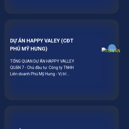
DỰ ÁN HAPPY VALEY (CĐT
PHÚ MỸ HƯNG)
TỔNG QUAN DỰ ÁN HAPPY VALLEY
QUẬN 7 - Chủ đầu tư: Công ty TNHH
Liên doanh Phú Mỹ Hưng - Vị trí:
Đường Nguyễn Văn Linh, Khu đô thị
Phú Mỹ Hưng, quận 7, TP HCM - Loại
hình: Căn hộ, Penhouse, Duplex -
Tổng diện tích: 3,4 ha - Mật độ xây
dựng: 23% - Quy mô: 14 block cao 8-
28 tầng Với tâm huyết và kinh nghiệm,
Công ty Cổ phần Van Shin Yi cam kết
tiếp tục mang đến giải pháp van độc