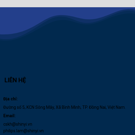
LIÊN HỆ
Địa chỉ:
Đường số 5, KCN Sông Mây, Xã Bình Minh, TP. Đồng Nai, Việt Nam.
Email:
cskh@shinyi.vn
philips.lam@shinyi.vn