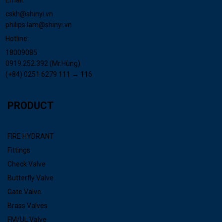
Email:
cskh@shinyi.vn
philips.lam@shinyi.vn
Hotline:
18009085
0919.252.392 (Mr.Hùng)
(+84) 0251 6279 111 → 116
PRODUCT
FIRE HYDRANT
Fittings
Check Valve
Butterfly Valve
Gate Valve
Brass Valves
FM/UL Valve