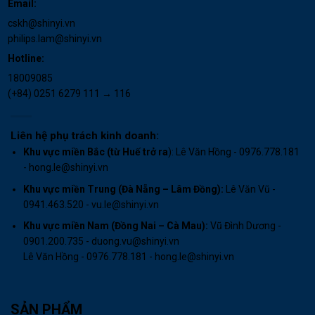
Email:
cskh@shinyi.vn
philips.lam@shinyi.vn
Hotline:
18009085
(+84) 0251 6279 111 → 116
Liên hệ phụ trách kinh doanh:
Khu vực miền Bắc (từ Huế trở ra
): Lê Văn Hồng - 0976.778.181
- hong.le@shinyi.vn
Khu vực miền Trung (Đà Nẵng – Lâm Đồng):
Lê Văn Vũ -
0941.463.520 - vu.le@shinyi.vn
Khu vực miền Nam (Đồng Nai – Cà Mau)
:
Vũ Đình Dương -
0901.200.735 - duong.vu@shinyi.vn
Lê Văn Hồng - 0976.778.181 - hong.le@shinyi.vn
SẢN PHẨM