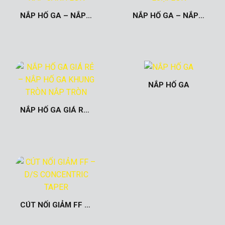
NẮP HỐ GA – NẮP BỂ ĐƯỜNG, GANG CẦU, TẢI TRỌNG 60 TẤN, 4 NẮP CÁNH LỚN
NẮP HỐ GA – NẮP BỂ HÈ TRỌNG TẢI 12 TẤN, 4 NẮP CÁNH LOẠI LỚN
NẮP HỐ GA
NẮP HỐ GA GIÁ RẺ – NẮP HỐ GA KHUNG TRÒN NẮP TRÒN
CÚT NỐI GIẢM FF – D/S CONCENTRIC TAPER