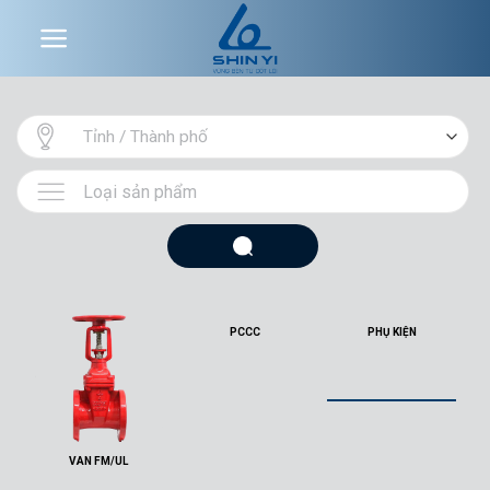
Skip
to
content
PCCC
PHỤ KIỆN
VAN FM/UL