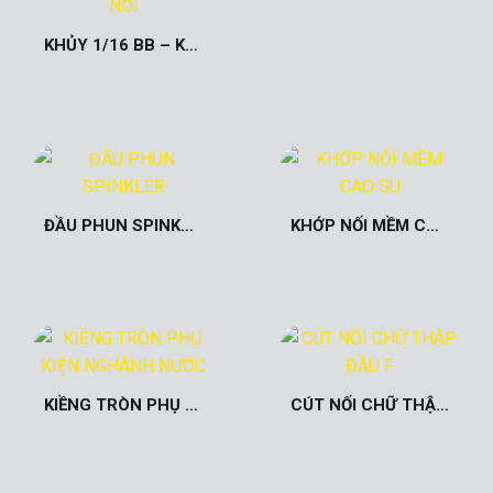
KHỦY 1/16 BB – KHỦY 1/32 BB – CÚT NỐI
ĐẦU PHUN SPINKLER
KHỚP NỐI MỀM CAO SU
KIỀNG TRÒN PHỤ KIỆN NGHÀNH NƯỚC
CÚT NỐI CHỮ THẬP ĐẦU F