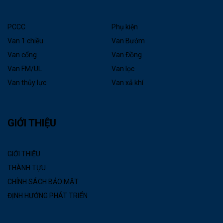
PCCC
Phụ kiện
Van 1 chiều
Van Bướm
Van cổng
Van Đồng
Van FM/UL
Van lọc
Van thủy lực
Van xả khí
GIỚI THIỆU
GIỚI THIỆU
THÀNH TỰU
CHÍNH SÁCH BẢO MẬT
ĐỊNH HƯỚNG PHÁT TRIỂN