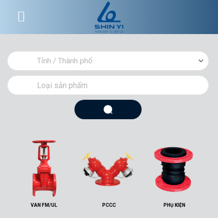
Skip
to
content
VAN FM/UL
PCCC
PHỤ KIỆN