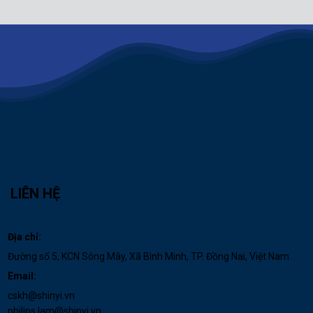
LIÊN HỆ
Địa chỉ:
Đường số 5, KCN Sông Mây, Xã Bình Minh, TP. Đồng Nai, Việt Nam.
Email:
cskh@shinyi.vn
philips.lam@shinyi.vn