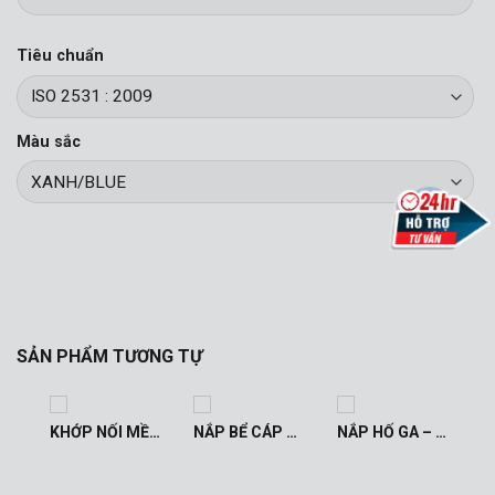
Tiêu chuẩn
Màu sắc
SẢN PHẨM TƯƠNG TỰ
KHỚP NỐI MỀM
KHỚP NỐI MỀM CHỐNG RUNG INOX
NẮP BỂ CÁP HÈ – NẮP HỐ GA
NẮP HỐ GA – NẮP BỂ CÁP ĐƯỜNG