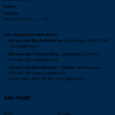
Hotline:
18009085
(+84) 0251 6279 111 → 116
Liên hệ phụ trách kinh doanh:
Khu vực miền Bắc (từ Huế trở ra
): Lê Văn Hồng - 0976.778.181
- hong.le@shinyi.vn
Khu vực miền Trung (Đà Nẵng – Lâm Đồng):
Lê Văn Vũ -
0941.463.520 - vu.le@shinyi.vn
Khu vực miền Nam (Đồng Nai – Cà Mau)
:
Vũ Đình Dương -
0901.200.735 - duong.vu@shinyi.vn
Lê Văn Hồng - 0976.778.181 - hong.le@shinyi.vn
SẢN PHẨM
PCCC
Phụ kiện