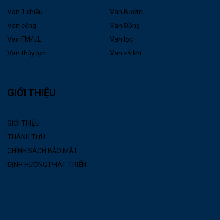
Van 1 chiều
Van Bướm
Van cổng
Van Đồng
Van FM/UL
Van lọc
Van thủy lực
Van xả khí
GIỚI THIỆU
GIỚI THIỆU
THÀNH TỰU
CHÍNH SÁCH BẢO MẬT
ĐỊNH HƯỚNG PHÁT TRIỂN