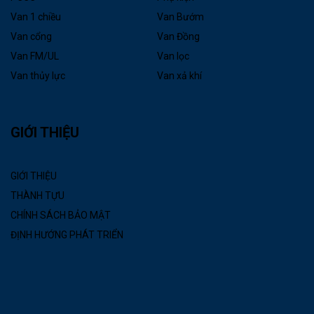
Van 1 chiều
Van Bướm
Van cổng
Van Đồng
Van FM/UL
Van lọc
Van thủy lực
Van xả khí
GIỚI THIỆU
GIỚI THIỆU
THÀNH TỰU
CHÍNH SÁCH BẢO MẬT
ĐỊNH HƯỚNG PHÁT TRIỂN