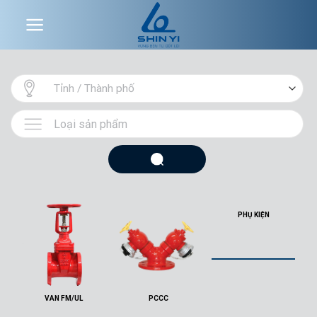
Skip
to
content
PHỤ KIỆN
VAN FM/UL
PCCC