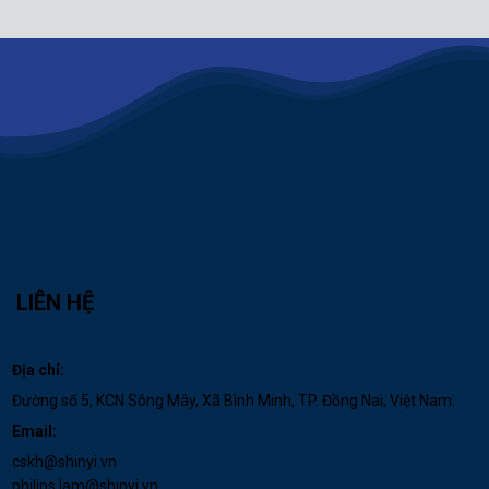
LIÊN HỆ
Địa chỉ:
Đường số 5, KCN Sông Mây, Xã Bình Minh, TP. Đồng Nai, Việt Nam.
Email:
cskh@shinyi.vn
philips.lam@shinyi.vn