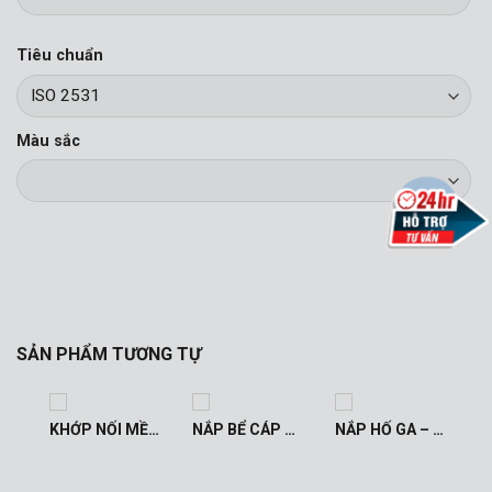
Tiêu chuẩn
Màu sắc
SẢN PHẨM TƯƠNG TỰ
KHỚP NỐI MỀM
KHỚP NỐI MỀM CHỐNG RUNG INOX
NẮP BỂ CÁP HÈ – NẮP HỐ GA
NẮP HỐ GA – NẮP BỂ CÁP ĐƯỜNG