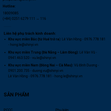
Hotline:
18009085
(+84) 0251 6279 111 → 116
Liên hệ phụ trách kinh doanh:
Khu vực miền Bắc (từ Huế trở ra
): Lê Văn Hồng - 0976.778.181
- hong.le@shinyi.vn
Khu vực miền Trung (Đà Nẵng – Lâm Đồng):
Lê Văn Vũ -
0941.463.520 - vu.le@shinyi.vn
Khu vực miền Nam (Đồng Nai – Cà Mau)
:
Vũ Đình Dương -
0901.200.735 - duong.vu@shinyi.vn
Lê Văn Hồng - 0976.778.181 - hong.le@shinyi.vn
SẢN PHẨM
PCCC
Phụ kiện