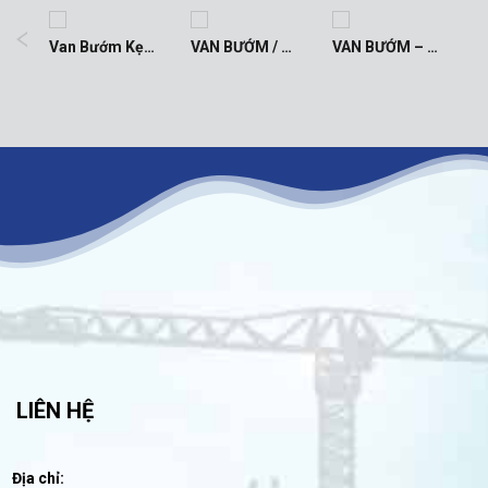
VAN BƯỚM TÍN HIỆU – SIGNAL BUTTERFLY VALVE
Van Bướm Kẹp Tay Quay
VAN BƯỚM / BUTTERFLY VALVE
VAN BƯỚM – TAY GẠT / BUTTERFLY VALVE
LIÊN HỆ
Địa chỉ: