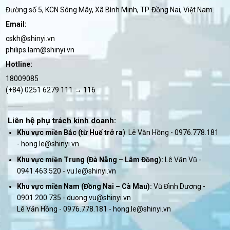
Đường số 5, KCN Sông Mây, Xã Bình Minh, TP. Đồng Nai, Việt Nam.
Email:
cskh@shinyi.vn
philips.lam@shinyi.vn
Hotline:
18009085
(+84) 0251 6279 111 → 116
Liên hệ phụ trách kinh doanh:
Khu vực miền Bắc (từ Huế trở ra
): Lê Văn Hồng - 0976.778.181
- hong.le@shinyi.vn
Khu vực miền Trung (Đà Nẵng – Lâm Đồng):
Lê Văn Vũ -
0941.463.520 - vu.le@shinyi.vn
Khu vực miền Nam (Đồng Nai – Cà Mau)
:
Vũ Đình Dương -
0901.200.735 - duong.vu@shinyi.vn
Lê Văn Hồng - 0976.778.181 - hong.le@shinyi.vn