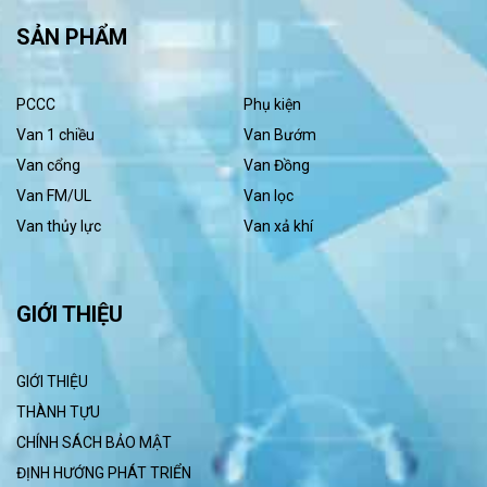
SẢN PHẨM
PCCC
Phụ kiện
Van 1 chiều
Van Bướm
Van cổng
Van Đồng
Van FM/UL
Van lọc
Van thủy lực
Van xả khí
GIỚI THIỆU
GIỚI THIỆU
THÀNH TỰU
CHÍNH SÁCH BẢO MẬT
ĐỊNH HƯỚNG PHÁT TRIỂN