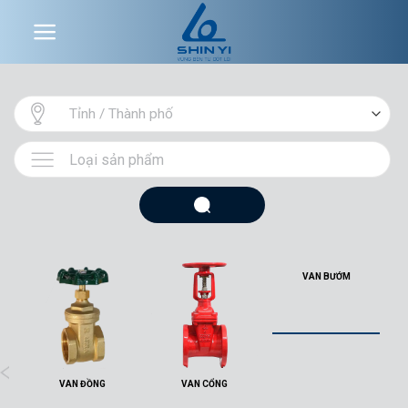
Skip
to
content
VAN BƯỚM
VAN ĐỒNG
VAN CỔNG