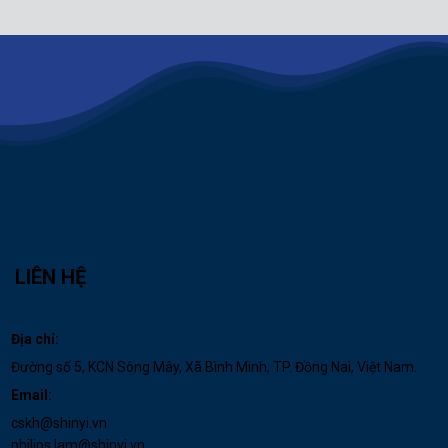
LIÊN HỆ
Địa chỉ:
Đường số 5, KCN Sông Mây, Xã Bình Minh, TP. Đồng Nai, Việt Nam.
Email:
cskh@shinyi.vn
philips.lam@shinyi.vn