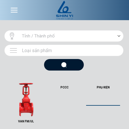
Skip
to
content
PCCC
PHỤ KIỆN
VAN FM/UL