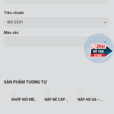
Tiêu chuẩn
Màu sắc
SẢN PHẨM TƯƠNG TỰ
KHỚP NỐI MỀM
KHỚP NỐI MỀM CHỐNG RUNG INOX
NẮP BỂ CÁP HÈ – NẮP HỐ GA
NẮP HỐ GA – NẮP BỂ CÁP ĐƯỜNG