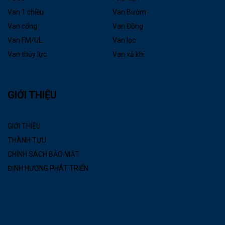
Van 1 chiều
Van Bướm
Van cổng
Van Đồng
Van FM/UL
Van lọc
Van thủy lực
Van xả khí
GIỚI THIỆU
GIỚI THIỆU
THÀNH TỰU
CHÍNH SÁCH BẢO MẬT
ĐỊNH HƯỚNG PHÁT TRIỂN