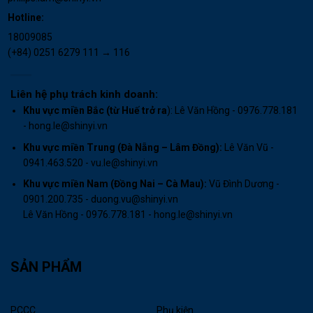
Hotline:
18009085
(+84) 0251 6279 111 → 116
Liên hệ phụ trách kinh doanh:
Khu vực miền Bắc (từ Huế trở ra
): Lê Văn Hồng - 0976.778.181
- hong.le@shinyi.vn
Khu vực miền Trung (Đà Nẵng – Lâm Đồng):
Lê Văn Vũ -
0941.463.520 - vu.le@shinyi.vn
Khu vực miền Nam (Đồng Nai – Cà Mau)
:
Vũ Đình Dương -
0901.200.735 - duong.vu@shinyi.vn
Lê Văn Hồng - 0976.778.181 - hong.le@shinyi.vn
SẢN PHẨM
PCCC
Phụ kiện