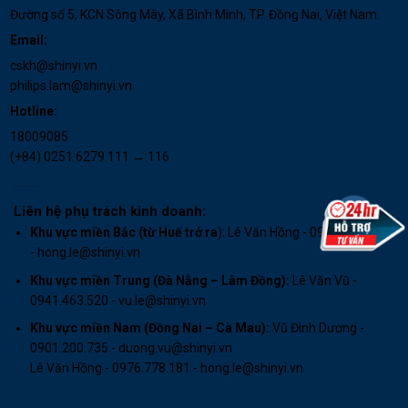
Đường số 5, KCN Sông Mây, Xã Bình Minh, TP. Đồng Nai, Việt Nam.
Email:
cskh@shinyi.vn
philips.lam@shinyi.vn
Hotline:
18009085
(+84) 0251 6279 111 → 116
Liên hệ phụ trách kinh doanh:
Khu vực miền Bắc (từ Huế trở ra
): Lê Văn Hồng - 0976.778.181
- hong.le@shinyi.vn
Khu vực miền Trung (Đà Nẵng – Lâm Đồng):
Lê Văn Vũ -
0941.463.520 - vu.le@shinyi.vn
Khu vực miền Nam (Đồng Nai – Cà Mau)
:
Vũ Đình Dương -
0901.200.735 - duong.vu@shinyi.vn
Lê Văn Hồng - 0976.778.181 - hong.le@shinyi.vn